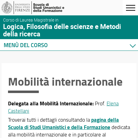
Corso di Laurea Magistrale in
Logica, Filosofia delle scienze e Metodi
della ricerca
MENÙ DEL CORSO
Home
Presentazione
Corso di studi
Mobilità internazionale
Organizzazione
Sedi e strutture
Per iscriversi
Delegata alla Mobilità Internazionale:
Prof.
Elena
Per laurearsi
Castellani
Servizi per l'inclusione
pagina della
Troverai tutti i dettagli consultando la
Studenti internazionali
Scuola di Studi Umanistici e della Formazione
dedicata
Proseguire dopo la laurea
alla mobilità internazionale e in particolare al
Mobilità internazionale