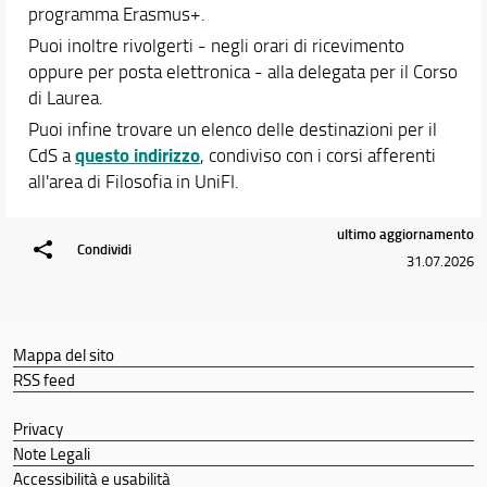
programma Erasmus+.
Qualità del corso
Puoi inoltre rivolgerti - negli orari di ricevimento
Conoscenza di altre lingue
oppure per posta elettronica - alla delegata per il Corso
Attività di tirocinio
di Laurea.
Segnalazioni
Puoi infine trovare un elenco delle destinazioni per il
Didattica
questo indirizzo
CdS a
, condiviso con i corsi afferenti
all'area di Filosofia in UniFI.
Orario e calendari
ultimo aggiornamento
Condividi
31.07.2026
Mappa del sito
RSS feed
Privacy
Note Legali
Accessibilità e usabilità