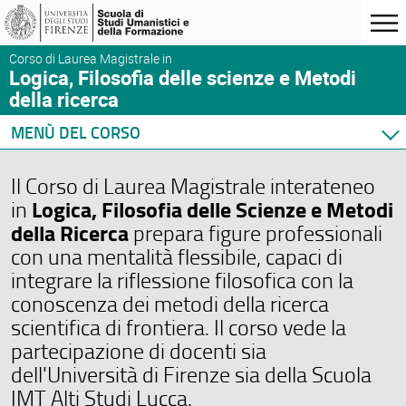
Corso di Laurea Magistrale in
Logica, Filosofia delle scienze e Metodi
della ricerca
MENÙ DEL CORSO
Home
Il Corso di Laurea Magistrale interateneo
Presentazione
Logica, Filosofia delle Scienze e Metodi
in
Didattica
della Ricerca
prepara figure professionali
Orario e calendari
con una mentalità flessibile, capaci di
integrare la riflessione filosofica con la
conoscenza dei metodi della ricerca
scientifica di frontiera. Il corso vede la
partecipazione di docenti sia
dell'Università di Firenze sia della Scuola
IMT Alti Studi Lucca.